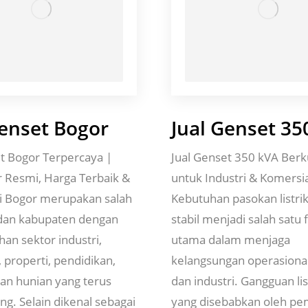
Genset Bogor
Jual Genset 35
et Bogor Terpercaya |
Jual Genset 350 kVA Berk
r Resmi, Harga Terbaik &
untuk Industri & Komersi
i Bogor merupakan salah
Kebutuhan pasokan listri
 dan kabupaten dengan
stabil menjadi salah satu 
an sektor industri,
utama dalam menjaga
, properti, pendidikan,
kelangsungan operasional
an hunian yang terus
dan industri. Gangguan lis
g. Selain dikenal sebagai
yang disebabkan oleh 