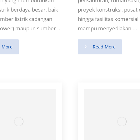
an yang membutuhkan
perkantoran, rumah sakit,
strik berdaya besar, baik
proyek konstruksi, pusat 
mber listrik cadangan
hingga fasilitas komersial
power) maupun sumber ...
mampu menyediakan ...
 More
Read More