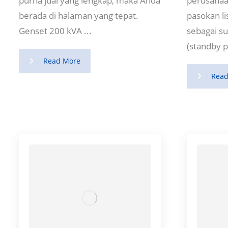
purna jual yang lengkap, maka Anda
perusaha
berada di halaman yang tepat.
pasokan li
Genset 200 kVA ...
sebagai su
(standby 
Read More
Read