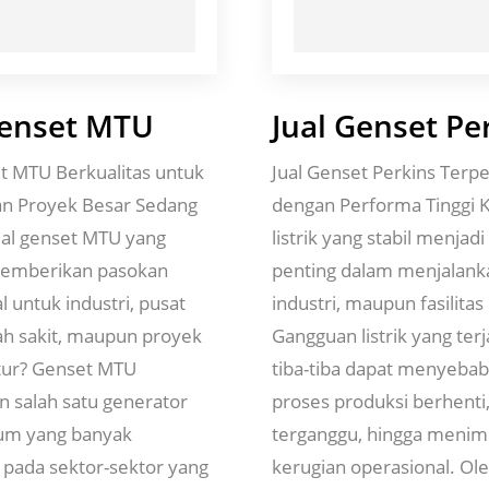
Genset MTU
Jual Genset Pe
et MTU Berkualitas untuk
Jual Genset Perkins Terp
dan Proyek Besar Sedang
dengan Performa Tinggi 
ual genset MTU yang
listrik yang stabil menjadi
mberikan pasokan
penting dalam menjalanka
al untuk industri, pusat
industri, maupun fasilitas 
ah sakit, maupun proyek
Gangguan listrik yang terj
ktur? Genset MTU
tiba-tiba dapat menyeba
 salah satu generator
proses produksi berhenti
um yang banyak
terganggu, hingga menim
 pada sektor-sektor yang
kerugian operasional. Ol