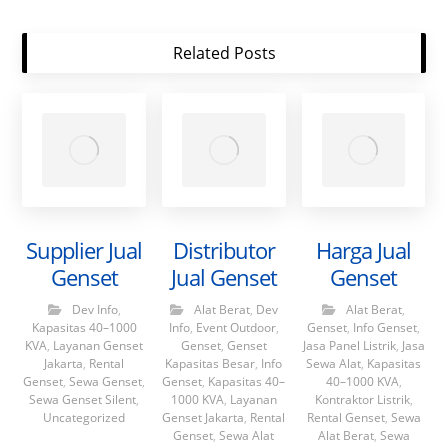
Related Posts
Supplier Jual
Distributor
Harga Jual
Genset
Jual Genset
Genset
Dev Info
,
Alat Berat
,
Dev
Alat Berat
,
Kapasitas 40–1000
Info
,
Event Outdoor
,
Genset
,
Info Genset
,
KVA
,
Layanan Genset
Genset
,
Genset
Jasa Panel Listrik
,
Jasa
Jakarta
,
Rental
Kapasitas Besar
,
Info
Sewa Alat
,
Kapasitas
Genset
,
Sewa Genset
,
Genset
,
Kapasitas 40–
40–1000 KVA
,
Sewa Genset Silent
,
1000 KVA
,
Layanan
Kontraktor Listrik
,
Uncategorized
Genset Jakarta
,
Rental
Rental Genset
,
Sewa
Genset
,
Sewa Alat
Alat Berat
,
Sewa