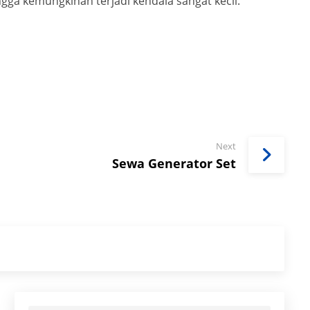
gga kemungkinan terjadi kendala sangat kecil.
Next
Sewa Generator Set