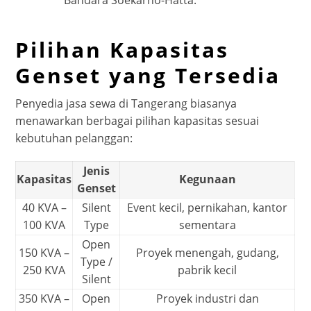
Bandara Soekarno-Hatta.
Pilihan Kapasitas
Genset yang Tersedia
Penyedia jasa sewa di Tangerang biasanya
menawarkan berbagai pilihan kapasitas sesuai
kebutuhan pelanggan:
Jenis
Kapasitas
Kegunaan
Genset
40 KVA –
Silent
Event kecil, pernikahan, kantor
100 KVA
Type
sementara
Open
150 KVA –
Proyek menengah, gudang,
Type /
250 KVA
pabrik kecil
Silent
350 KVA –
Open
Proyek industri dan