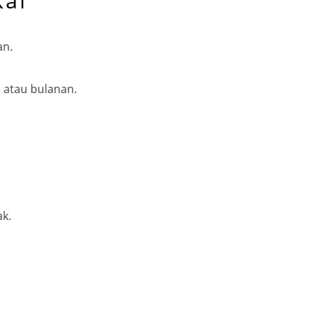
kai
an.
 atau bulanan.
k.